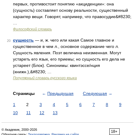
первых, противостоит понятию «акциденции»: она
(сущность) составляет основу реальности, существенный
характер вещи. Говорят, например, что правосудие&#8230;
…
Философский словарь
сущность
— и, ж. чего или какая Самое главное и
20
существенное в чем л., основное содержание чего л.
Сущность явления. Поэт величина неизменная. Могут
устареть его язык, его приемы; но сущность его дела не
устареет (Блок). Синонимы: квинтэссе/нция
(книжн.),&#8230; …
Популярный словарь русского языка
Страницы
←
Предыдущая
Следующая
→
1
2
3
4
5
6
7
8
9
10
11
12
13
© Академик, 2000-2026
18+
Обратная связь:
Техподдержка
,
Реклама на сайте