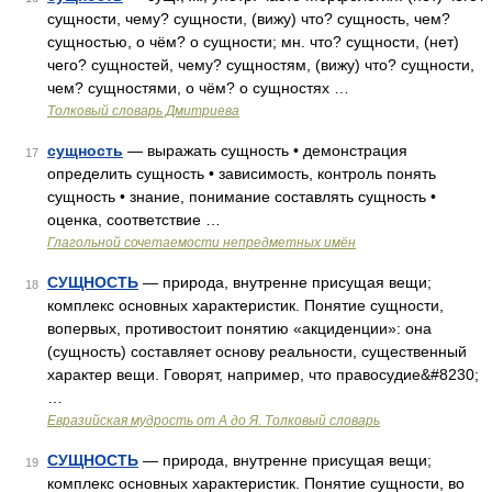
сущности, чему? сущности, (вижу) что? сущность, чем?
сущностью, о чём? о сущности; мн. что? сущности, (нет)
чего? сущностей, чему? сущностям, (вижу) что? сущности,
чем? сущностями, о чём? о сущностях …
Толковый словарь Дмитриева
сущность
— выражать сущность • демонстрация
17
определить сущность • зависимость, контроль понять
сущность • знание, понимание составлять сущность •
оценка, соответствие …
Глагольной сочетаемости непредметных имён
СУЩНОСТЬ
— природа, внутренне присущая вещи;
18
комплекс основных характеристик. Понятие сущности,
вопервых, противостоит понятию «акциденции»: она
(сущность) составляет основу реальности, существенный
характер вещи. Говорят, например, что правосудие&#8230;
…
Евразийская мудрость от А до Я. Толковый словарь
СУЩНОСТЬ
— природа, внутренне присущая вещи;
19
комплекс основных характеристик. Понятие сущности, во