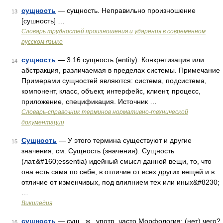
сущность
— сущность. Неправильно произношение
13
[сушность] …
Словарь трудностей произношения и ударения в современном
русском языке
сущность
— 3.16 сущность (entity): Конкретизация или
14
абстракция, различаемая в пределах системы. Примечание
Примерами сущностей являются: система, подсистема,
компонент, класс, объект, интерфейс, клиент, процесс,
приложение, спецификация. Источник …
Словарь-справочник терминов нормативно-технической
документации
Сущность
— У этого термина существуют и другие
15
значения, см. Сущность (значения). Сущность
(лат.&#160;essentia) идейный смысл данной вещи, то, что
она есть сама по себе, в отличие от всех других вещей и в
отличие от изменчивых, под влиянием тех или иных&#8230;
…
Википедия
сущность
— сущ., ж., употр. часто Морфология: (нет) чего?
16