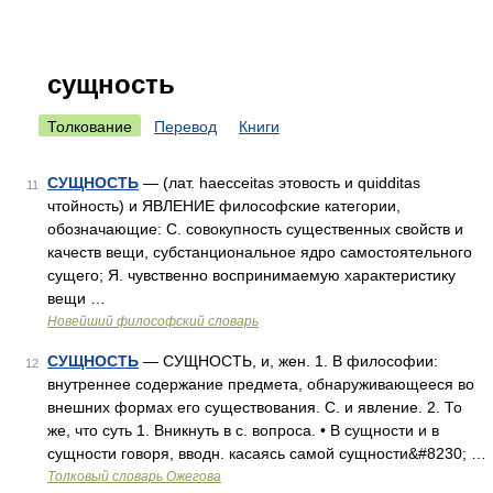
сущность
Толкование
Перевод
Книги
СУЩНОСТЬ
— (лат. haecceitas этовость и quidditas
11
чтойность) и ЯВЛЕНИЕ философские категории,
обозначающие: С. совокупность существенных свойств и
качеств вещи, субстанциональное ядро самостоятельного
сущего; Я. чувственно воспринимаемую характеристику
вещи …
Новейший философский словарь
СУЩНОСТЬ
— СУЩНОСТЬ, и, жен. 1. В философии:
12
внутреннее содержание предмета, обнаруживающееся во
внешних формах его существования. С. и явление. 2. То
же, что суть 1. Вникнуть в с. вопроса. • В сущности и в
сущности говоря, вводн. касаясь самой сущности&#8230; …
Толковый словарь Ожегова